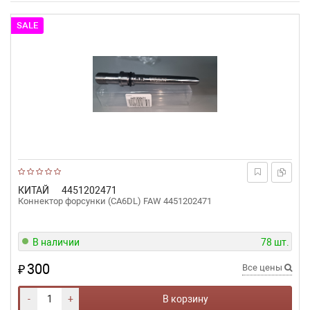
SALE
КИТАЙ
4451202471
Коннектор форсунки (CA6DL) FAW 4451202471
В наличии
78 шт.
300
₽
Все цены
-
+
В корзину