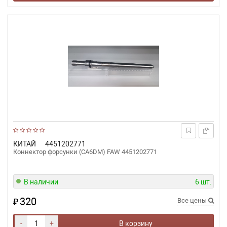
КИТАЙ
4451202771
Коннектор форсунки (CA6DM) FAW 4451202771
В наличии
6 шт.
320
₽
Все цены
-
+
В корзину