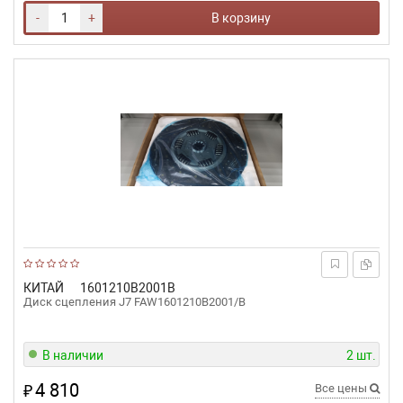
-
+
В корзину
КИТАЙ
1601210B2001B
Диск сцепления J7 FAW1601210B2001/B
В наличии
2 шт.
4 810
₽
Все цены