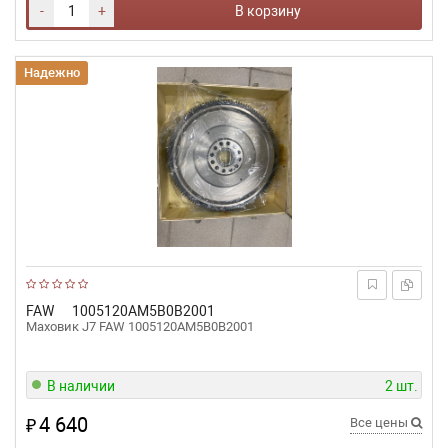
-
+
В корзину
Надежно
FAW
1005120AM5B0B2001
Маховик J7 FAW 1005120AM5B0B2001
В наличии
2 шт.
4 640
₽
Все цены