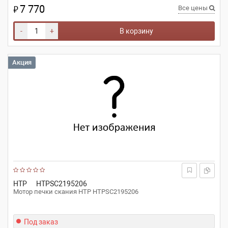
7 770
₽
Все цены
-
+
В корзину
Акция
HTP
HTPSC2195206
Мотор печки скания HTP HTPSC2195206
Под заказ