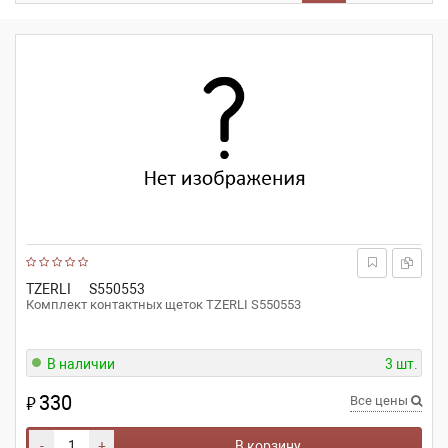
TZERLI
S550553
Комплект контактных щеток TZERLI S550553
В наличии
3 шт.
330
₽
Все цены
-
+
В корзину