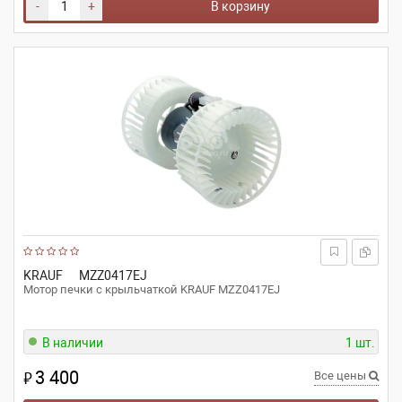
-
+
В корзину
KRAUF
MZZ0417EJ
Мотор печки c крыльчаткой KRAUF MZZ0417EJ
В наличии
1 шт.
3 400
₽
Все цены