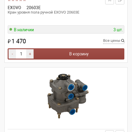
EXOVO
20603E
Кран уровня пола ручной EXOVO 20603E
В наличии
3 шт.
1 470
₽
Все цены
-
+
В корзину