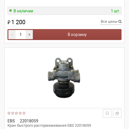
В наличии
1 шт.
1 200
₽
Все цены
-
+
В корзину
EBS
22018059
Кран быстрого растормаживания EBS 22018059