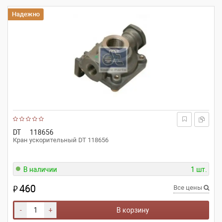
Надежно
DT
118656
Кран ускорительный DT 118656
В наличии
1 шт.
460
₽
Все цены
-
+
В корзину