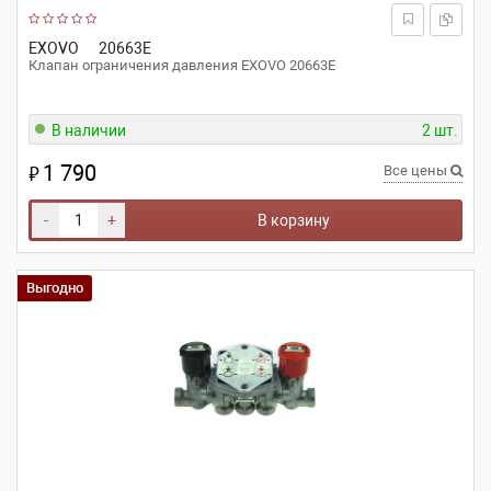
EXOVO
20663E
Клапан ограничения давления EXOVO 20663E
В наличии
2 шт.
1 790
₽
Все цены
-
+
В корзину
Выгодно