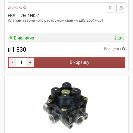
EBS
2601H051
Клапан аварийного расторможивания EBS 2601H051
В наличии
2 шт.
1 830
₽
Все цены
-
+
В корзину