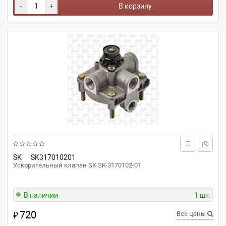
-
+
В корзину
SK
SK317010201
Ускорительный клапан SK SK-3170102-01
В наличии
1 шт.
720
₽
Все цены