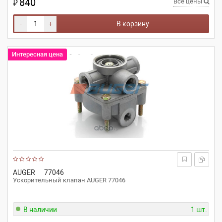
840
₽
Все цены
-
+
В корзину
Интересная цена
AUGER
77046
Ускорительный клапан AUGER 77046
В наличии
1 шт.