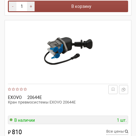
-
+
В корзину
EXOVO
20644E
Кран превмосистемы EXOVO 20644E
В наличии
1 шт.
810
₽
Все цены