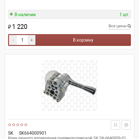
В наличии
1 шт.
1 220
₽
Все цены
-
+
В корзину
SK
SK664000901
Кран ручного управления пневмоподвеской SK SK-6640009-01