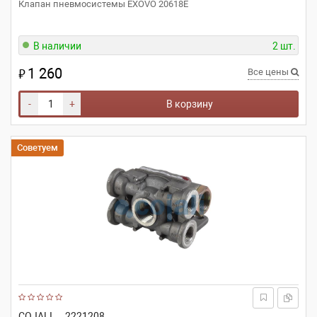
Клапан пневмосистемы EXOVO 20618E
В наличии
2 шт.
1 260
₽
Все цены
-
+
В корзину
Советуем
COJALI
2221208