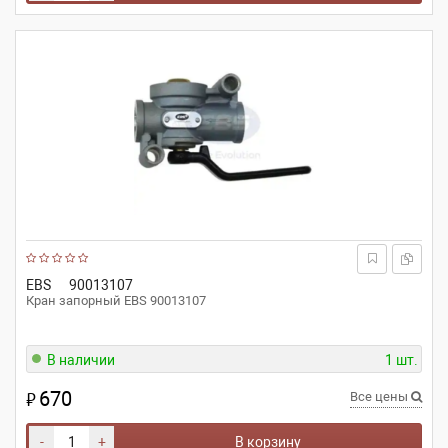
EBS
90013107
Кран запорный EBS 90013107
В наличии
1 шт.
670
₽
Все цены
-
+
В корзину