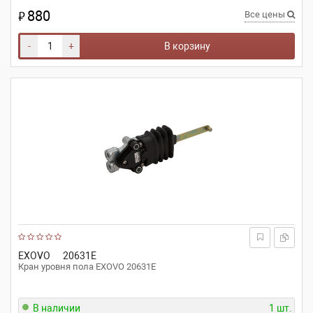
880
₽
Все цены
-
+
В корзину
EXOVO
20631E
Кран уровня пола EXOVO 20631E
В наличии
1 шт.