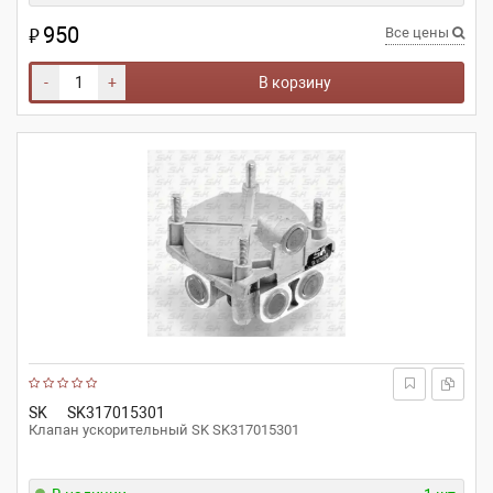
950
₽
Все цены
-
+
В корзину
SK
SK317015301
Клапан ускорительный SK SK317015301