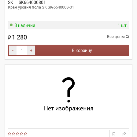
SK
SK664000801
Кран уровня пола SK SK-6640008-01
В наличии
1 шт.
1 280
₽
Все цены
-
+
В корзину