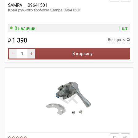
SAMPA
09641501
Кран ручного тормоза Sampa 09641501
В наличии
1 шт.
1 390
₽
Все цены
-
+
В корзину