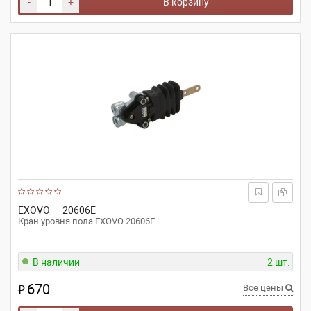
-
+
В корзину
EXOVO
20606E
Кран уровня пола EXOVO 20606E
В наличии
2 шт.
670
₽
Все цены