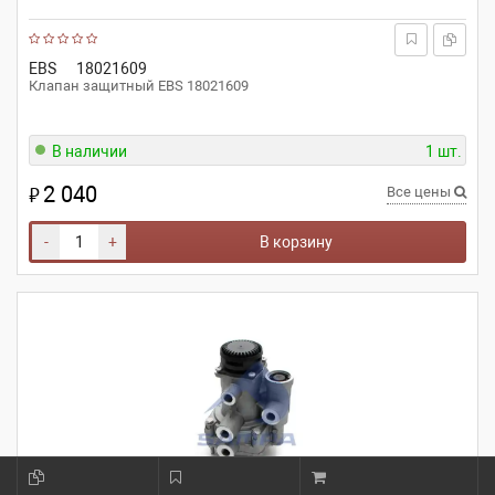
EBS
18021609
Клапан защитный EBS 18021609
В наличии
1 шт.
2 040
₽
Все цены
-
+
В корзину