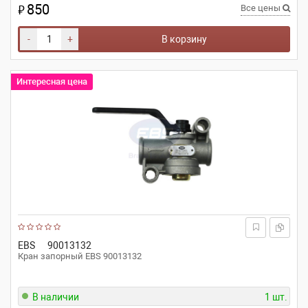
850
₽
Все цены
-
+
В корзину
Интересная цена
EBS
90013132
Кран запорный EBS 90013132
В наличии
1 шт.