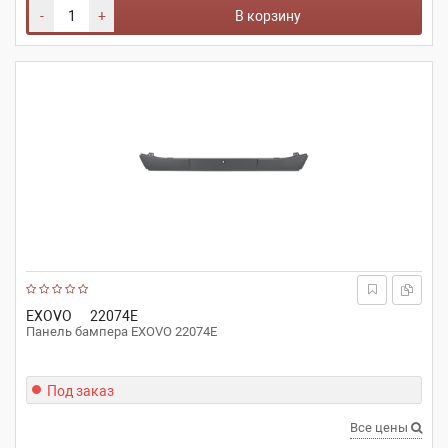
-
+
В корзину
EXOVO
22074E
Панель бампера EXOVO 22074E
Под заказ
Все цены