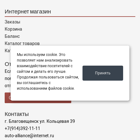
Интернет магазин
Заказы
Корзина
Баланс
Каталог товаров
Каталог брендов
Мы используем cookie. Это
позволяет нам анализировать
Отправить запрос
взаимодействие посетителей с
Если Вы не нашли нужные запчасти, или Вам требуется
сайтом и делать его лучше.
Принять
Продолжая пользоваться сайтом,
помощь в подборе,
вы соглашаетесь с
отправьте нам запрос - мы Вам поможем
использованием файлов cookie.
Отправить запрос продавцу
Контакты
г. Благовещенск ул. Кольцевая 39
+7(914)392-11-11
auto-alliance@internet.ru