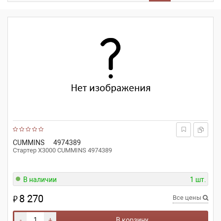
CUMMINS
4974389
Стартер X3000 CUMMINS 4974389
В наличии
1 шт.
8 270
₽
Все цены
-
+
В корзину