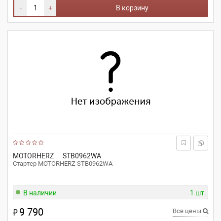
-
+
В корзину
MOTORHERZ
STB0962WA
Стартер MOTORHERZ STB0962WA
В наличии
1 шт.
9 790
₽
Все цены