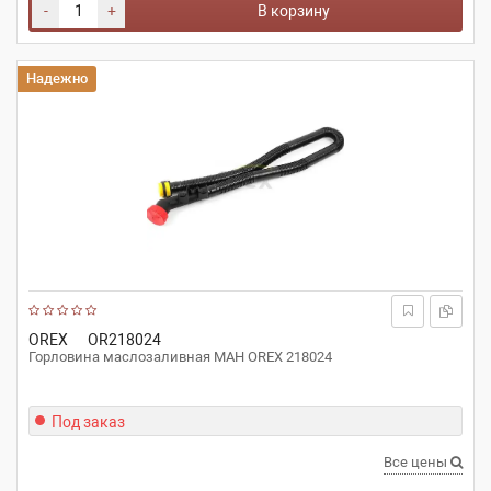
-
+
В корзину
Надежно
OREX
OR218024
Горловина маслозаливная МАН OREX 218024
Под заказ
Все цены