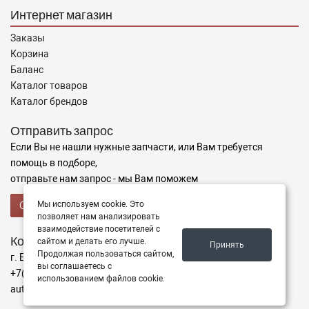
Интернет магазин
Заказы
Корзина
Баланс
Каталог товаров
Каталог брендов
Отправить запрос
Если Вы не нашли нужные запчасти, или Вам требуется
помощь в подборе,
отправьте нам запрос - мы Вам поможем
Мы используем cookie. Это
Отправить запрос продавцу
позволяет нам анализировать
взаимодействие посетителей с
Контакты
сайтом и делать его лучше.
Принять
Продолжая пользоваться сайтом,
г. Благовещенск ул. Кольцевая 39
вы соглашаетесь с
+7(914)392-11-11
использованием файлов cookie.
auto-alliance@internet.ru