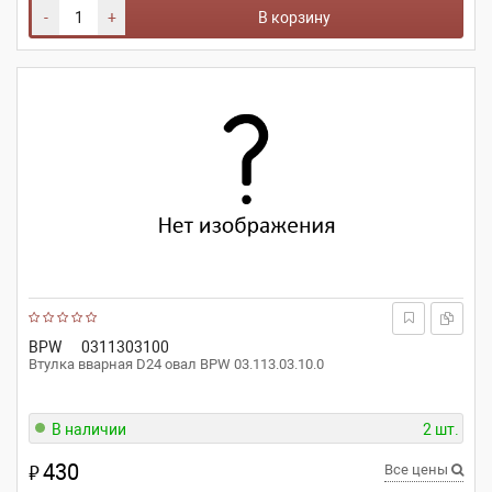
-
+
В корзину
BPW
0311303100
Втулка вварная D24 овал BPW 03.113.03.10.0
В наличии
2 шт.
430
₽
Все цены