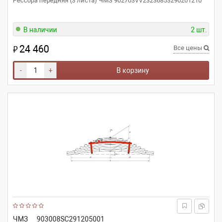
Рессора передняя (3 листа) ЧМЗ 902703VV23236853290201210
В наличии
2 шт.
24 460
₽
Все цены
-
+
В корзину
ЧМЗ
903008SC291205001