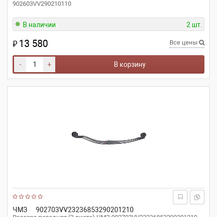
902603VV290210110
В наличии
2 шт.
13 580
₽
Все цены
-
+
В корзину
ЧМЗ
902703VV23236853290201210