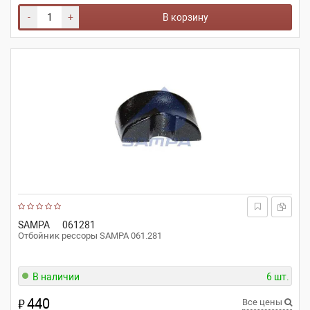
-
+
В корзину
SAMPA
061281
Отбойник рессоры SAMPA 061.281
В наличии
6 шт.
440
₽
Все цены