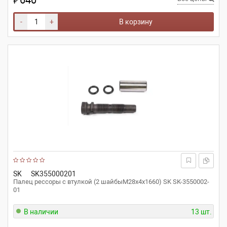
640
₽
-
+
В корзину
SK
SK355000201
Палец рессоры с втулкой (2 шайбыМ28х4x1660) SK SK-3550002-
01
В наличии
13 шт.