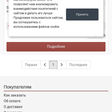
позволяет нам анализировать
SAMPA
070203
взаимодействие посетителей с
Втулка напровляющая SAMPA 070.203
сайтом и делать его лучше.
Принять
Продолжая пользоваться сайтом,
вы соглашаетесь с
Под заказ
использованием файлов cookie.
Все цены
Подробнее
Первая
1
Последняя
Покупателям
Как заказать
Об оплате
О доставке