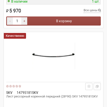
В наличии
1 шт.
5 970
₽
Все цены
-
+
В корзину
Качественно
SKV
14795181SKV
Лист рессорный коренной передний (28*90) SKV 14795181SKV