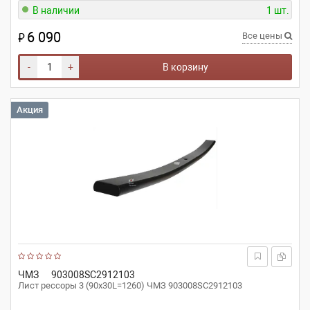
В наличии
1 шт.
6 090
₽
Все цены
-
+
В корзину
Акция
ЧМЗ
903008SC2912103
Лист рессоры 3 (90х30L=1260) ЧМЗ 903008SC2912103