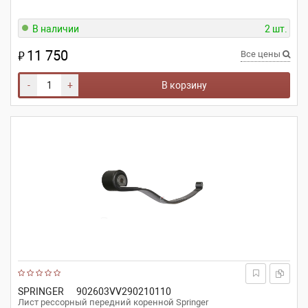
В наличии
2 шт.
11 750
₽
Все цены
-
+
В корзину
SPRINGER
902603VV290210110
Лист рессорный передний коренной Springer