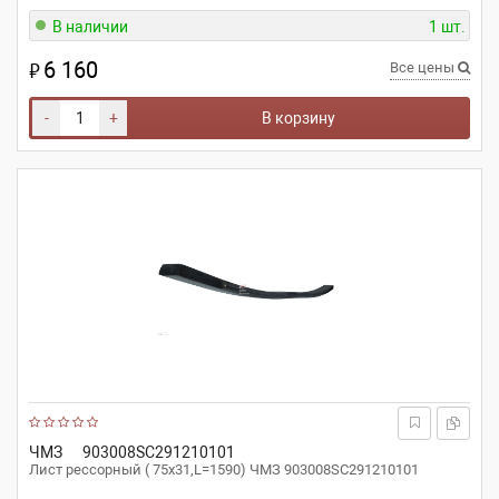
В наличии
1 шт.
6 160
₽
Все цены
-
+
В корзину
ЧМЗ
903008SC291210101
Лист рессорный ( 75х31,L=1590) ЧМЗ 903008SC291210101