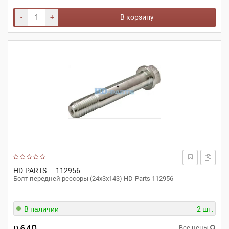
-
+
В корзину
HD-PARTS
112956
Болт передней рессоры (24x3x143) HD-Parts 112956
В наличии
2 шт.
Все цены