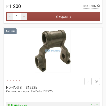
1 200
₽
Все цены
-
+
В корзину
Акция
HD-PARTS
312925
Серьга рессоры HD-Parts 312925
В наличии
1 шт.