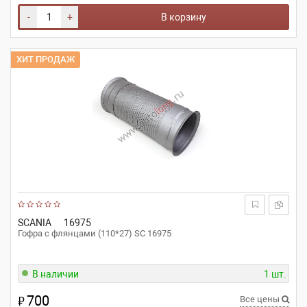
-
+
В корзину
ХИТ ПРОДАЖ
SCANIA
16975
Гофра с флянцами (110*27) SC 16975
В наличии
1 шт.
700
₽
Все цены